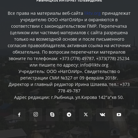
Все права на материалы веб-сайта
liktv.org
принадлежат
учредителю ООО «НатОлИр» и охраняются в
соответствии с законодательством ПМР. Перепечатка
(целиком или частями) материалов c сайта разрешена
только на возмездной основе и после письменного
согласия правообладателя, активная ссылка на источник
обязательна. По вопросам перепечатки материалов
звоните по телефонам: +373 (778) 49787, +373(778) 25234
или пишите по адресу: info@liktv.org
Учредитель: ООО «НатОлИр». Свидетельство о
регистрации СМИ №327 от 09 февраля 2018г.
Директор и главный редактор Ирина Шлаева, тел.: +373
778 49-787
Адрес редакции: г.Рыбница, ул.Кирова 142"а"кв 50.