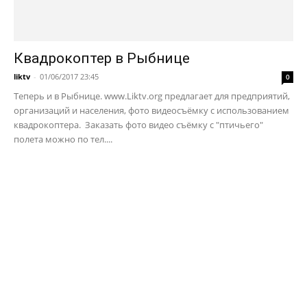
Квадрокоптер в Рыбнице
liktv
-
01/06/2017 23:45
0
Теперь и в Рыбнице. www.Liktv.org предлагает для предприятий,
организаций и населения, фото видеосъёмку с использованием
квадрокоптера. Заказать фото видео съёмку с "птичьего"
полета можно по тел....