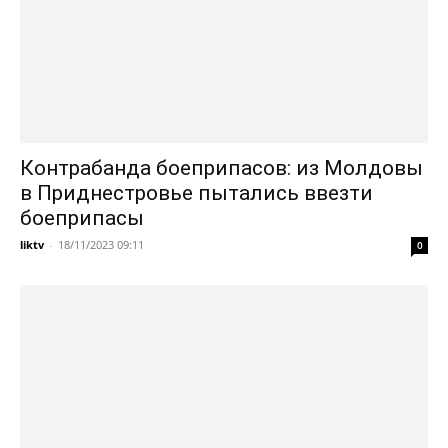
Контрабанда боеприпасов: из Молдовы
в Приднестровье пытались ввезти
боеприпасы
liktv
-
18/11/2023 09:11
0