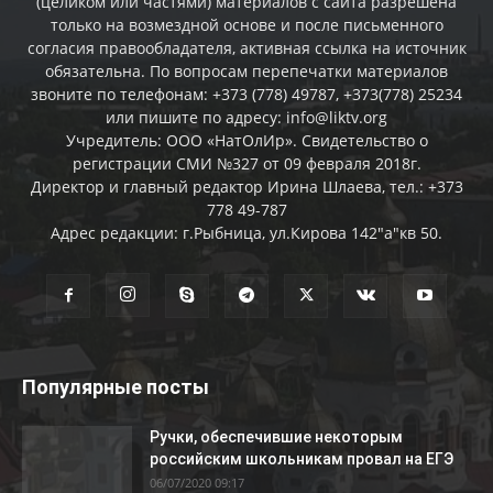
(целиком или частями) материалов c сайта разрешена
только на возмездной основе и после письменного
согласия правообладателя, активная ссылка на источник
обязательна. По вопросам перепечатки материалов
звоните по телефонам: +373 (778) 49787, +373(778) 25234
или пишите по адресу: info@liktv.org
Учредитель: ООО «НатОлИр». Свидетельство о
регистрации СМИ №327 от 09 февраля 2018г.
Директор и главный редактор Ирина Шлаева, тел.: +373
778 49-787
Адрес редакции: г.Рыбница, ул.Кирова 142"а"кв 50.
Популярные посты
Ручки, обеспечившие некоторым
российским школьникам провал на ЕГЭ
06/07/2020 09:17