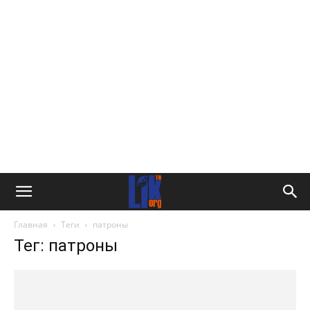
Главная
Теги
патроны
Тег: патроны