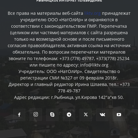
Все права на материалы веб-сайта
liktv.org
принадлежат
учредителю ООО «НатОлИр» и охраняются в
соответствии с законодательством ПМР. Перепечатка
(целиком или частями) материалов c сайта разрешена
только на возмездной основе и после письменного
согласия правообладателя, активная ссылка на источник
обязательна. По вопросам перепечатки материалов
звоните по телефонам: +373 (778) 49787, +373(778) 25234
или пишите по адресу: info@liktv.org
Учредитель: ООО «НатОлИр». Свидетельство о
регистрации СМИ №327 от 09 февраля 2018г.
Директор и главный редактор Ирина Шлаева, тел.: +373
778 49-787
Адрес редакции: г.Рыбница, ул.Кирова 142"а"кв 50.