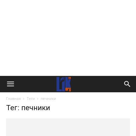
Главная
Теги
печники
Тег: печники