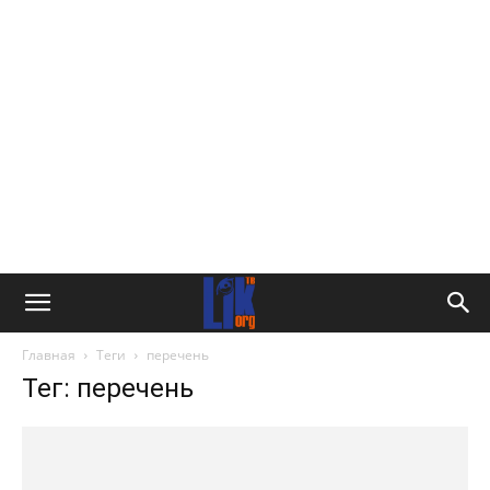
Главная
Теги
перечень
Тег: перечень