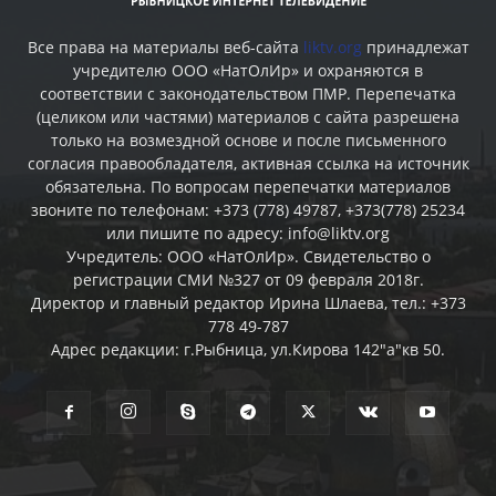
Все права на материалы веб-сайта
liktv.org
принадлежат
учредителю ООО «НатОлИр» и охраняются в
соответствии с законодательством ПМР. Перепечатка
(целиком или частями) материалов c сайта разрешена
только на возмездной основе и после письменного
согласия правообладателя, активная ссылка на источник
обязательна. По вопросам перепечатки материалов
звоните по телефонам: +373 (778) 49787, +373(778) 25234
или пишите по адресу: info@liktv.org
Учредитель: ООО «НатОлИр». Свидетельство о
регистрации СМИ №327 от 09 февраля 2018г.
Директор и главный редактор Ирина Шлаева, тел.: +373
778 49-787
Адрес редакции: г.Рыбница, ул.Кирова 142"а"кв 50.