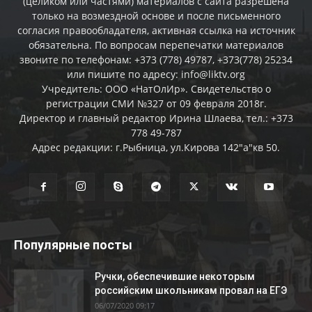
(целиком или частями) материалов c сайта разрешена
только на возмездной основе и после письменного
согласия правообладателя, активная ссылка на источник
обязательна. По вопросам перепечатки материалов
звоните по телефонам: +373 (778) 49787, +373(778) 25234
или пишите по адресу: info@liktv.org
Учредитель: ООО «НатОлИр». Свидетельство о
регистрации СМИ №327 от 09 февраля 2018г.
Директор и главный редактор Ирина Шлаева, тел.: +373
778 49-787
Адрес редакции: г.Рыбница, ул.Кирова 142"а"кв 50.
Популярные посты
Ручки, обеспечившие некоторым
российским школьникам провал на ЕГЭ
06/07/2020 09:17