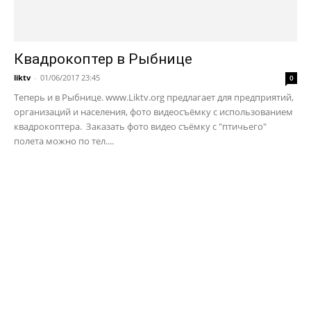
Квадрокоптер в Рыбнице
liktv
-
01/06/2017 23:45
0
Теперь и в Рыбнице. www.Liktv.org предлагает для предприятий,
организаций и населения, фото видеосъёмку с использованием
квадрокоптера. Заказать фото видео съёмку с "птичьего"
полета можно по тел....