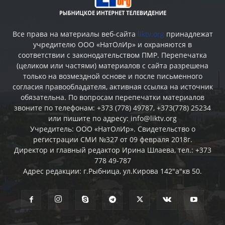
Все права на материалы веб-сайта
liktv.org
принадлежат
учредителю ООО «НатОлИр» и охраняются в
соответствии с законодательством ПМР. Перепечатка
(целиком или частями) материалов c сайта разрешена
только на возмездной основе и после письменного
согласия правообладателя, активная ссылка на источник
обязательна. По вопросам перепечатки материалов
звоните по телефонам: +373 (778) 49787, +373(778) 25234
или пишите по адресу: info@liktv.org
Учредитель: ООО «НатОлИр». Свидетельство о
регистрации СМИ №327 от 09 февраля 2018г.
Директор и главный редактор Ирина Шлаева, тел.: +373
778 49-787
Адрес редакции: г.Рыбница, ул.Кирова 142"а"кв 50.