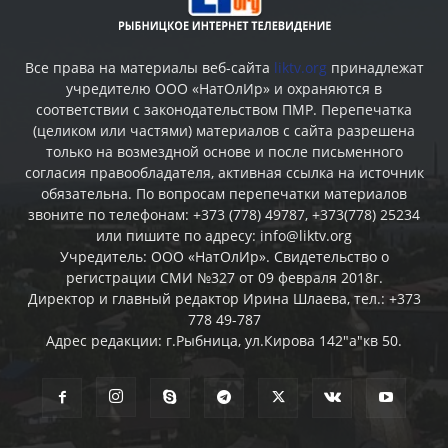
Все права на материалы веб-сайта
liktv.org
принадлежат
учредителю ООО «НатОлИр» и охраняются в
соответствии с законодательством ПМР. Перепечатка
(целиком или частями) материалов c сайта разрешена
только на возмездной основе и после письменного
согласия правообладателя, активная ссылка на источник
обязательна. По вопросам перепечатки материалов
звоните по телефонам: +373 (778) 49787, +373(778) 25234
или пишите по адресу: info@liktv.org
Учредитель: ООО «НатОлИр». Свидетельство о
регистрации СМИ №327 от 09 февраля 2018г.
Директор и главный редактор Ирина Шлаева, тел.: +373
778 49-787
Адрес редакции: г.Рыбница, ул.Кирова 142"а"кв 50.