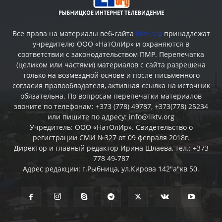
Все права на материалы веб-сайта
liktv.org
принадлежат
учредителю ООО «НатОлИр» и охраняются в
соответствии с законодательством ПМР. Перепечатка
(целиком или частями) материалов c сайта разрешена
только на возмездной основе и после письменного
согласия правообладателя, активная ссылка на источник
обязательна. По вопросам перепечатки материалов
звоните по телефонам: +373 (778) 49787, +373(778) 25234
или пишите по адресу: info@liktv.org
Учредитель: ООО «НатОлИр». Свидетельство о
регистрации СМИ №327 от 09 февраля 2018г.
Директор и главный редактор Ирина Шлаева, тел.: +373
778 49-787
Адрес редакции: г.Рыбница, ул.Кирова 142"а"кв 50.