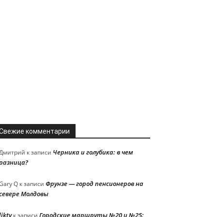
Свежие комментарии
Черника и голубика: в чем
Дмитрий
к записи
разница?
Фрунзе — город пенсионеров на
Gary Q
к записи
севере Молдовы
liktv
Городские маршруты №20 и №25:
к записи