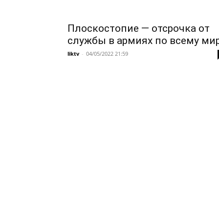
Плоскостопие — отсрочка от
службы в армиях по всему ми
liktv
-
04/05/2022 21:59