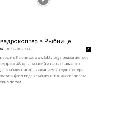
вадрокоптер в Рыбнице
ktv
-
01/06/2017 23:45
0
перь и в Рыбнице. www.Liktv.org предлагает для
едприятий, организаций и населения, фото
идеосъёмку с использованием квадрокоптера.
казать фото видео съёмку с "птичьего" полета
жно по тел....