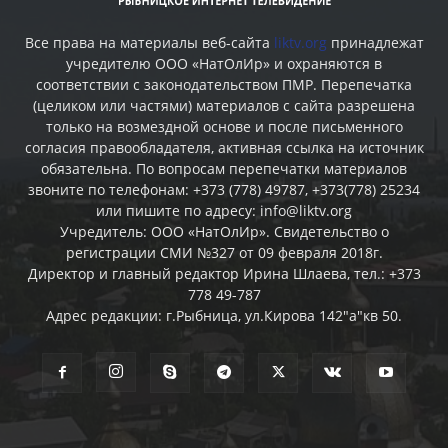
Все права на материалы веб-сайта
liktv.org
принадлежат
учредителю ООО «НатОлИр» и охраняются в
соответствии с законодательством ПМР. Перепечатка
(целиком или частями) материалов c сайта разрешена
только на возмездной основе и после письменного
согласия правообладателя, активная ссылка на источник
обязательна. По вопросам перепечатки материалов
звоните по телефонам: +373 (778) 49787, +373(778) 25234
или пишите по адресу: info@liktv.org
Учредитель: ООО «НатОлИр». Свидетельство о
регистрации СМИ №327 от 09 февраля 2018г.
Директор и главный редактор Ирина Шлаева, тел.: +373
778 49-787
Адрес редакции: г.Рыбница, ул.Кирова 142"а"кв 50.