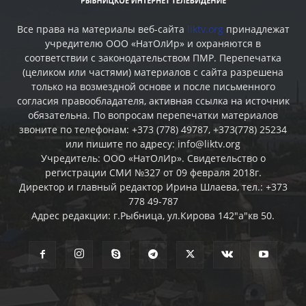
Все права на материалы веб-сайта
liktv.org
принадлежат
учредителю ООО «НатОлИр» и охраняются в
соответствии с законодательством ПМР. Перепечатка
(целиком или частями) материалов c сайта разрешена
только на возмездной основе и после письменного
согласия правообладателя, активная ссылка на источник
обязательна. По вопросам перепечатки материалов
звоните по телефонам: +373 (778) 49787, +373(778) 25234
или пишите по адресу: info@liktv.org
Учредитель: ООО «НатОлИр». Свидетельство о
регистрации СМИ №327 от 09 февраля 2018г.
Директор и главный редактор Ирина Шлаева, тел.: +373
778 49-787
Адрес редакции: г.Рыбница, ул.Кирова 142"а"кв 50.