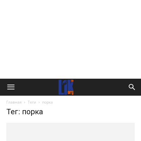
Главная
Теги
порка
Тег: порка