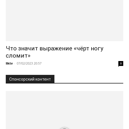
Что значит выражение «чёрт ногу
сломит»
liktv
-
07/02/2023 20:57
0
Спонсорский контент