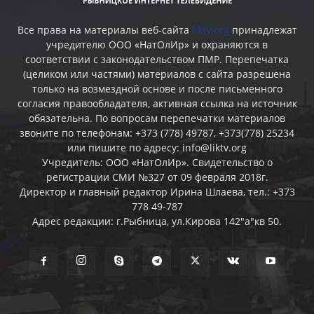
Все права на материалы веб-сайта
liktv.org
принадлежат
учредителю ООО «НатОлИр» и охраняются в
соответствии с законодательством ПМР. Перепечатка
(целиком или частями) материалов c сайта разрешена
только на возмездной основе и после письменного
согласия правообладателя, активная ссылка на источник
обязательна. По вопросам перепечатки материалов
звоните по телефонам: +373 (778) 49787, +373(778) 25234
или пишите по адресу: info@liktv.org
Учредитель: ООО «НатОлИр». Свидетельство о
регистрации СМИ №327 от 09 февраля 2018г.
Директор и главный редактор Ирина Шлаева, тел.: +373
778 49-787
Адрес редакции: г.Рыбница, ул.Кирова 142"а"кв 50.