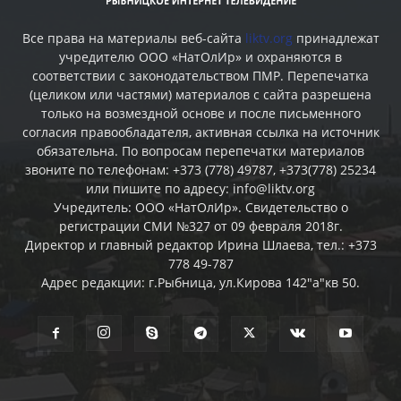
Все права на материалы веб-сайта
liktv.org
принадлежат
учредителю ООО «НатОлИр» и охраняются в
соответствии с законодательством ПМР. Перепечатка
(целиком или частями) материалов c сайта разрешена
только на возмездной основе и после письменного
согласия правообладателя, активная ссылка на источник
обязательна. По вопросам перепечатки материалов
звоните по телефонам: +373 (778) 49787, +373(778) 25234
или пишите по адресу: info@liktv.org
Учредитель: ООО «НатОлИр». Свидетельство о
регистрации СМИ №327 от 09 февраля 2018г.
Директор и главный редактор Ирина Шлаева, тел.: +373
778 49-787
Адрес редакции: г.Рыбница, ул.Кирова 142"а"кв 50.