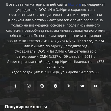
Все права на материалы веб-сайта
liktv.org
принадлежат
учредителю ООО «НатОлИр» и охраняются в
соответствии с законодательством ПМР. Перепечатка
(целиком или частями) материалов c сайта разрешена
только на возмездной основе и после письменного
согласия правообладателя, активная ссылка на источник
обязательна. По вопросам перепечатки материалов
звоните по телефонам: +373 (778) 49787, +373(778) 25234
или пишите по адресу: info@liktv.org
Учредитель: ООО «НатОлИр». Свидетельство о
регистрации СМИ №327 от 09 февраля 2018г.
Директор и главный редактор Ирина Шлаева, тел.: +373
778 49-787
Адрес редакции: г.Рыбница, ул.Кирова 142"а"кв 50.
Популярные посты