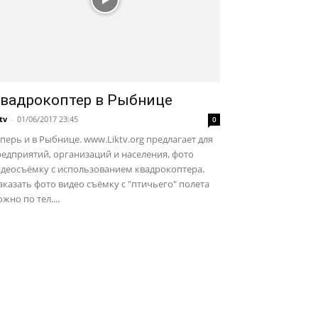
вадрокоптер в Рыбнице
ktv
-
01/06/2017 23:45
0
перь и в Рыбнице. www.Liktv.org предлагает для
едприятий, организаций и населения, фото
идеосъёмку с использованием квадрокоптера.
казать фото видео съёмку с "птичьего" полета
жно по тел....