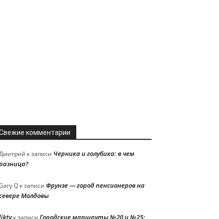
Свежие комментарии
Черника и голубика: в чем
Дмитрий
к записи
разница?
Фрунзе — город пенсионеров на
Gary Q
к записи
севере Молдовы
liktv
Городские маршруты №20 и №25:
к записи