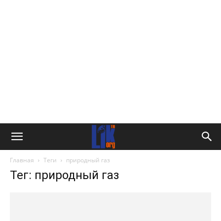
Главная
Теги
природный газ
Тег: природный газ