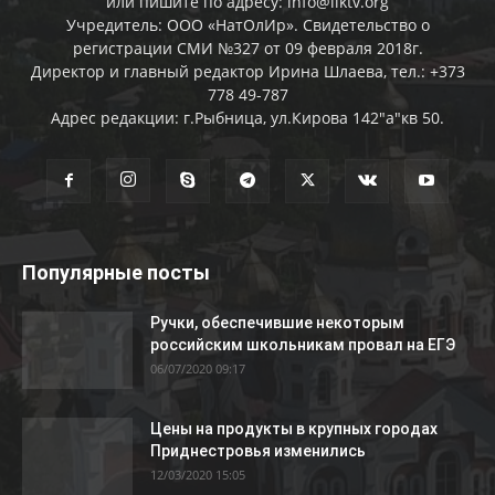
или пишите по адресу: info@liktv.org
Учредитель: ООО «НатОлИр». Свидетельство о
регистрации СМИ №327 от 09 февраля 2018г.
Директор и главный редактор Ирина Шлаева, тел.: +373
778 49-787
Адрес редакции: г.Рыбница, ул.Кирова 142"а"кв 50.
Популярные посты
Ручки, обеспечившие некоторым
российским школьникам провал на ЕГЭ
06/07/2020 09:17
Цены на продукты в крупных городах
Приднестровья изменились
12/03/2020 15:05