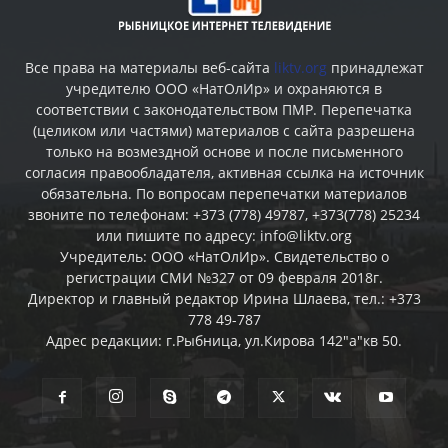
Все права на материалы веб-сайта
liktv.org
принадлежат
учредителю ООО «НатОлИр» и охраняются в
соответствии с законодательством ПМР. Перепечатка
(целиком или частями) материалов c сайта разрешена
только на возмездной основе и после письменного
согласия правообладателя, активная ссылка на источник
обязательна. По вопросам перепечатки материалов
звоните по телефонам: +373 (778) 49787, +373(778) 25234
или пишите по адресу: info@liktv.org
Учредитель: ООО «НатОлИр». Свидетельство о
регистрации СМИ №327 от 09 февраля 2018г.
Директор и главный редактор Ирина Шлаева, тел.: +373
778 49-787
Адрес редакции: г.Рыбница, ул.Кирова 142"а"кв 50.