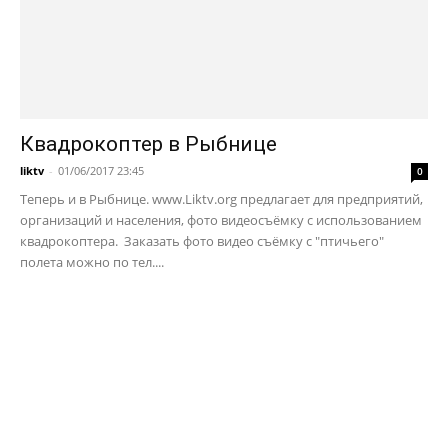
Квадрокоптер в Рыбнице
liktv
-
01/06/2017 23:45
0
Теперь и в Рыбнице. www.Liktv.org предлагает для предприятий,
организаций и населения, фото видеосъёмку с использованием
квадрокоптера. Заказать фото видео съёмку с "птичьего"
полета можно по тел....