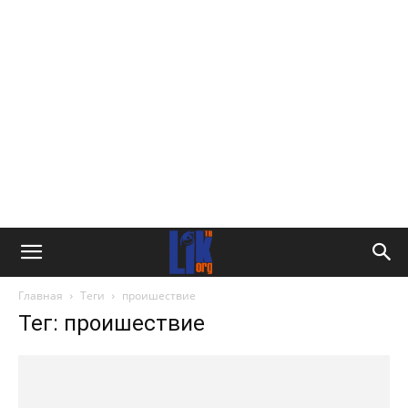
Главная
Теги
проишествие
Тег: проишествие