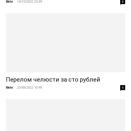
liktv
-
14/10/2022 22:49
0
Перелом челюсти за сто рублей
liktv
-
25/08/2022 10:49
0