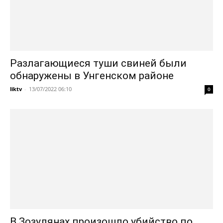
Разлагающиеся туши свиней были
обнаружены в Унгенском районе
liktv
-
13/07/2022 06:10
0
В Зозулянах произошло убийство по