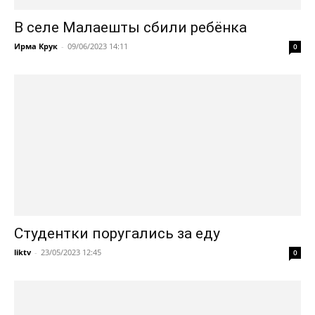
В селе Малаешты сбили ребёнка
Ирма Крук
-
09/06/2023 14:11
0
Студентки поругались за еду
liktv
-
23/05/2023 12:45
0