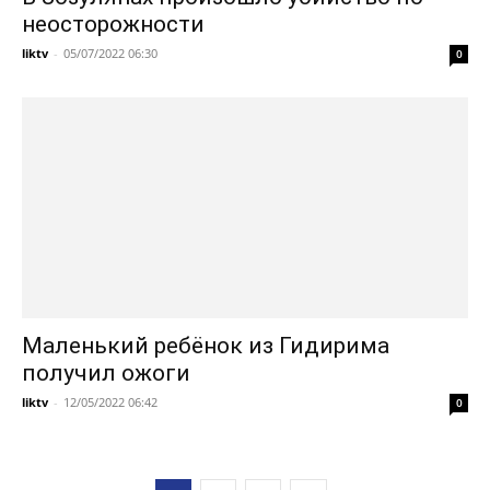
неосторожности
liktv
-
05/07/2022 06:30
0
Маленький ребёнок из Гидирима
получил ожоги
liktv
-
12/05/2022 06:42
0