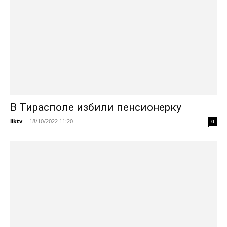
В Тирасполе избили пенсионерку
liktv
-
18/10/2022 11:20
0