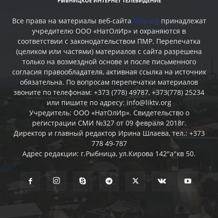
Все права на материалы веб-сайта
liktv.org
принадлежат
учредителю ООО «НатОлИр» и охраняются в
соответствии с законодательством ПМР. Перепечатка
(целиком или частями) материалов c сайта разрешена
только на возмездной основе и после письменного
согласия правообладателя, активная ссылка на источник
обязательна. По вопросам перепечатки материалов
звоните по телефонам: +373 (778) 49787, +373(778) 25234
или пишите по адресу: info@liktv.org
Учредитель: ООО «НатОлИр». Свидетельство о
регистрации СМИ №327 от 09 февраля 2018г.
Директор и главный редактор Ирина Шлаева, тел.: +373
778 49-787
Адрес редакции: г.Рыбница, ул.Кирова 142"а"кв 50.