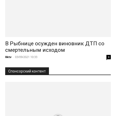
В Рыбнице осужден виновник ДТП со
смертельным исходом
liktv
-
03/09/2021 10:33
0
Спонсорский контент