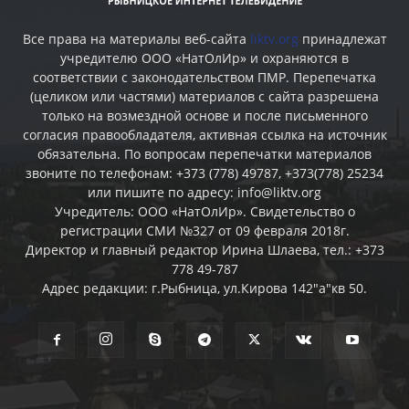
Все права на материалы веб-сайта
liktv.org
принадлежат
учредителю ООО «НатОлИр» и охраняются в
соответствии с законодательством ПМР. Перепечатка
(целиком или частями) материалов c сайта разрешена
только на возмездной основе и после письменного
согласия правообладателя, активная ссылка на источник
обязательна. По вопросам перепечатки материалов
звоните по телефонам: +373 (778) 49787, +373(778) 25234
или пишите по адресу: info@liktv.org
Учредитель: ООО «НатОлИр». Свидетельство о
регистрации СМИ №327 от 09 февраля 2018г.
Директор и главный редактор Ирина Шлаева, тел.: +373
778 49-787
Адрес редакции: г.Рыбница, ул.Кирова 142"а"кв 50.