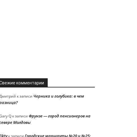
Свежие комментарии
Черника и голубика: в чем
Дмитрий
к записи
разница?
Фрунзе — город пенсионеров на
Gary Q
к записи
севере Молдовы
liktv
Городские маршруты №20 и №25:
к записи