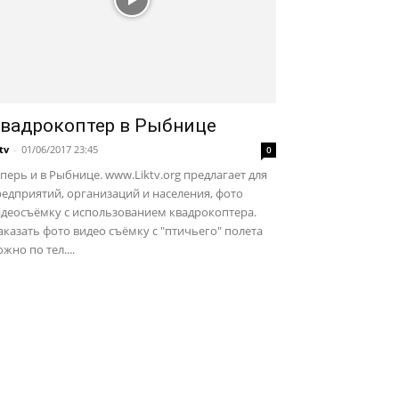
вадрокоптер в Рыбнице
ktv
-
01/06/2017 23:45
0
перь и в Рыбнице. www.Liktv.org предлагает для
едприятий, организаций и населения, фото
идеосъёмку с использованием квадрокоптера.
казать фото видео съёмку с "птичьего" полета
жно по тел....