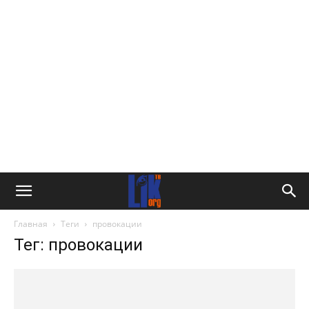
Главная
Теги
провокации
Тег: провокации