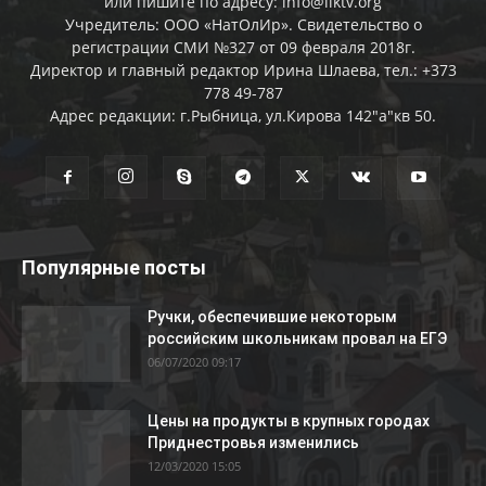
или пишите по адресу: info@liktv.org
Учредитель: ООО «НатОлИр». Свидетельство о
регистрации СМИ №327 от 09 февраля 2018г.
Директор и главный редактор Ирина Шлаева, тел.: +373
778 49-787
Адрес редакции: г.Рыбница, ул.Кирова 142"а"кв 50.
Популярные посты
Ручки, обеспечившие некоторым
российским школьникам провал на ЕГЭ
06/07/2020 09:17
Цены на продукты в крупных городах
Приднестровья изменились
12/03/2020 15:05