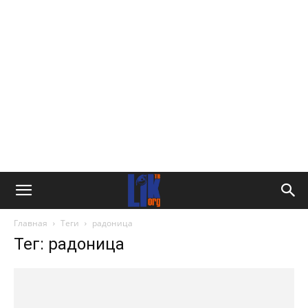
Главная
Теги
радоница
Тег: радоница