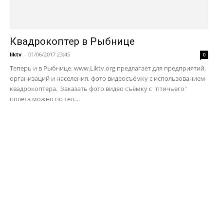
Квадрокоптер в Рыбнице
liktv
-
01/06/2017 23:45
0
Теперь и в Рыбнице. www.Liktv.org предлагает для предприятий,
организаций и населения, фото видеосъёмку с использованием
квадрокоптера. Заказать фото видео съёмку с "птичьего"
полета можно по тел....