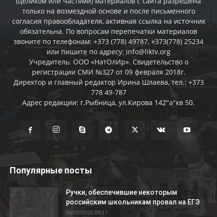
(целиком или частями) материалов c сайта разрешена
только на возмездной основе и после письменного
согласия правообладателя, активная ссылка на источник
обязательна. По вопросам перепечатки материалов
звоните по телефонам: +373 (778) 49787, +373(778) 25234
или пишите по адресу: info@liktv.org
Учредитель: ООО «НатОлИр». Свидетельство о
регистрации СМИ №327 от 09 февраля 2018г.
Директор и главный редактор Ирина Шлаева, тел.: +373
778 49-787
Адрес редакции: г.Рыбница, ул.Кирова 142"а"кв 50.
Популярные посты
Ручки, обеспечившие некоторым
российским школьникам провал на ЕГЭ
06/07/2020 09:17