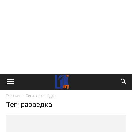
Главная
Теги
разведка
Тег: разведка