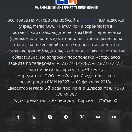
Все права на материалы веб-сайта
liktv.org
принадлежат
учредителю ООО «НатОлИр» и охраняются в
соответствии с законодательством ПМР. Перепечатка
(целиком или частями) материалов c сайта разрешена
только на возмездной основе и после письменного
согласия правообладателя, активная ссылка на источник
обязательна. По вопросам перепечатки материалов
звоните по телефонам: +373 (778) 49787, +373(778) 25234
или пишите по адресу: info@liktv.org
Учредитель: ООО «НатОлИр». Свидетельство о
регистрации СМИ №327 от 09 февраля 2018г.
Директор и главный редактор Ирина Шлаева, тел.: +373
778 49-787
Адрес редакции: г.Рыбница, ул.Кирова 142"а"кв 50.