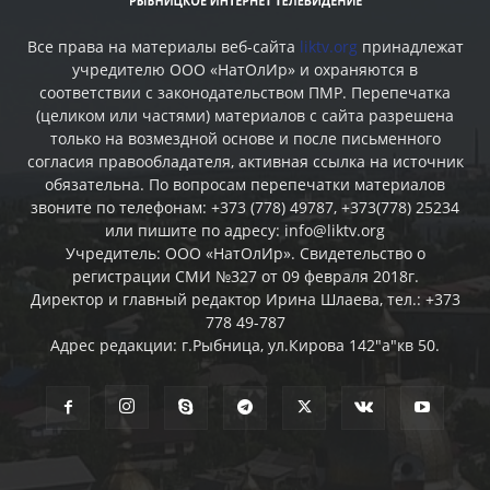
Все права на материалы веб-сайта
liktv.org
принадлежат
учредителю ООО «НатОлИр» и охраняются в
соответствии с законодательством ПМР. Перепечатка
(целиком или частями) материалов c сайта разрешена
только на возмездной основе и после письменного
согласия правообладателя, активная ссылка на источник
обязательна. По вопросам перепечатки материалов
звоните по телефонам: +373 (778) 49787, +373(778) 25234
или пишите по адресу: info@liktv.org
Учредитель: ООО «НатОлИр». Свидетельство о
регистрации СМИ №327 от 09 февраля 2018г.
Директор и главный редактор Ирина Шлаева, тел.: +373
778 49-787
Адрес редакции: г.Рыбница, ул.Кирова 142"а"кв 50.