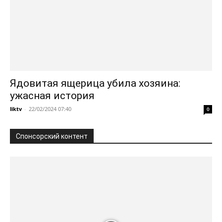
Ядовитая ящерица убила хозяина:
ужасная история
liktv
-
22/02/2024 07:40
0
Спонсорский контент