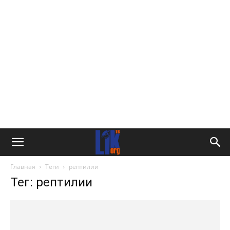
Главная
Теги
рептилии
Тег: рептилии