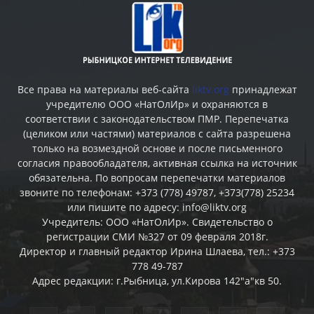
Все права на материалы веб-сайта
liktv.org
принадлежат
учредителю ООО «НатОлИр» и охраняются в
соответствии с законодательством ПМР. Перепечатка
(целиком или частями) материалов c сайта разрешена
только на возмездной основе и после письменного
согласия правообладателя, активная ссылка на источник
обязательна. По вопросам перепечатки материалов
звоните по телефонам: +373 (778) 49787, +373(778) 25234
или пишите по адресу: info@liktv.org
Учредитель: ООО «НатОлИр». Свидетельство о
регистрации СМИ №327 от 09 февраля 2018г.
Директор и главный редактор Ирина Шлаева, тел.: +373
778 49-787
Адрес редакции: г.Рыбница, ул.Кирова 142"а"кв 50.