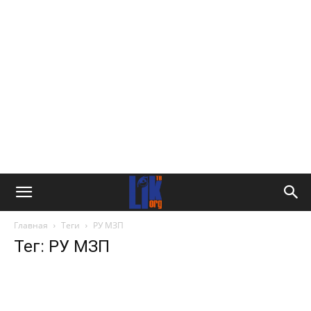
Главная
Теги
РУ МЗП
Тег: РУ МЗП