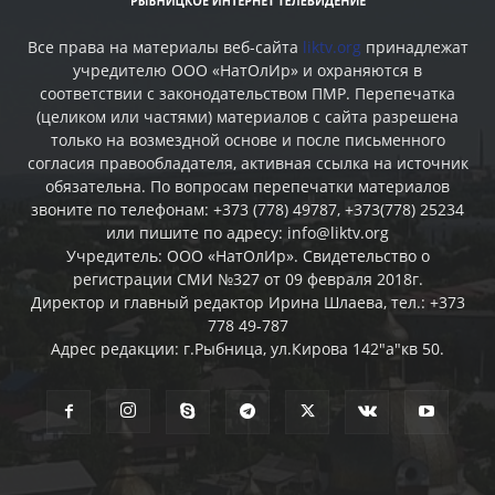
Все права на материалы веб-сайта
liktv.org
принадлежат
учредителю ООО «НатОлИр» и охраняются в
соответствии с законодательством ПМР. Перепечатка
(целиком или частями) материалов c сайта разрешена
только на возмездной основе и после письменного
согласия правообладателя, активная ссылка на источник
обязательна. По вопросам перепечатки материалов
звоните по телефонам: +373 (778) 49787, +373(778) 25234
или пишите по адресу: info@liktv.org
Учредитель: ООО «НатОлИр». Свидетельство о
регистрации СМИ №327 от 09 февраля 2018г.
Директор и главный редактор Ирина Шлаева, тел.: +373
778 49-787
Адрес редакции: г.Рыбница, ул.Кирова 142"а"кв 50.