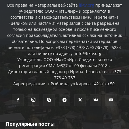
Все права на материалы веб-сайта
liktv.org
принадлежат
учредителю ООО «НатОлИр» и охраняются в
соответствии с законодательством ПМР. Перепечатка
(целиком или частями) материалов c сайта разрешена
только на возмездной основе и после письменного
согласия правообладателя, активная ссылка на источник
обязательна. По вопросам перепечатки материалов
звоните по телефонам: +373 (778) 49787, +373(778) 25234
или пишите по адресу: info@liktv.org
Учредитель: ООО «НатОлИр». Свидетельство о
регистрации СМИ №327 от 09 февраля 2018г.
Директор и главный редактор Ирина Шлаева, тел.: +373
778 49-787
Адрес редакции: г.Рыбница, ул.Кирова 142"а"кв 50.
Популярные посты