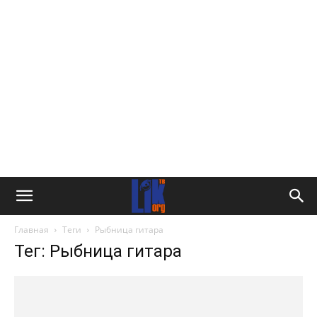
Главная
Теги
Рыбница гитара
Тег: Рыбница гитара