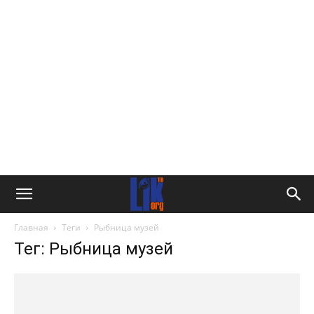
Главная
Теги
Рыбница музей
Тег: Рыбница музей