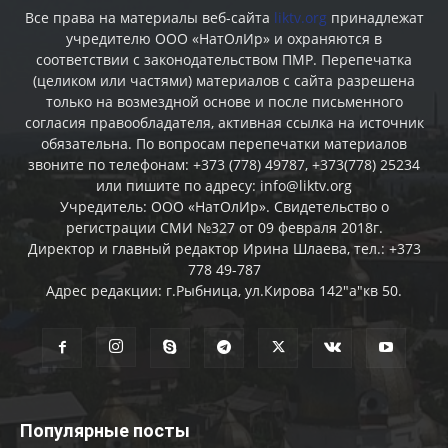
Все права на материалы веб-сайта
liktv.org
принадлежат
учредителю ООО «НатОлИр» и охраняются в
соответствии с законодательством ПМР. Перепечатка
(целиком или частями) материалов c сайта разрешена
только на возмездной основе и после письменного
согласия правообладателя, активная ссылка на источник
обязательна. По вопросам перепечатки материалов
звоните по телефонам: +373 (778) 49787, +373(778) 25234
или пишите по адресу: info@liktv.org
Учредитель: ООО «НатОлИр». Свидетельство о
регистрации СМИ №327 от 09 февраля 2018г.
Директор и главный редактор Ирина Шлаева, тел.: +373
778 49-787
Адрес редакции: г.Рыбница, ул.Кирова 142"а"кв 50.
Популярные посты