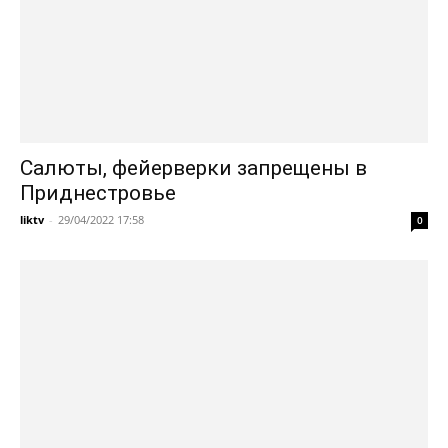
Салюты, фейерверки запрещены в
Приднестровье
liktv
-
29/04/2022 17:58
0