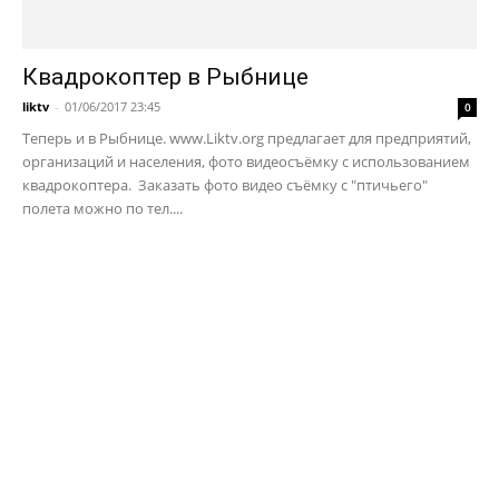
Квадрокоптер в Рыбнице
liktv
-
01/06/2017 23:45
0
Теперь и в Рыбнице. www.Liktv.org предлагает для предприятий,
организаций и населения, фото видеосъёмку с использованием
квадрокоптера. Заказать фото видео съёмку с "птичьего"
полета можно по тел....