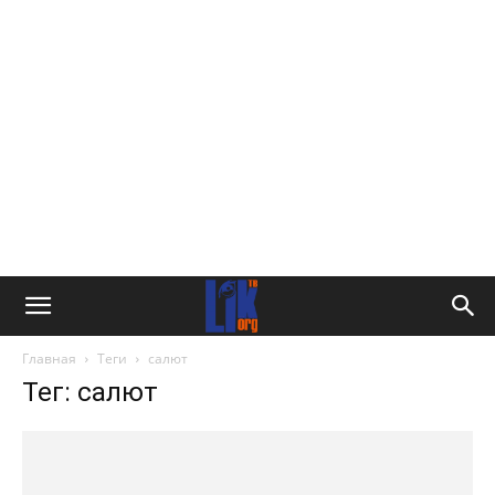
Главная
Теги
салют
Тег: салют