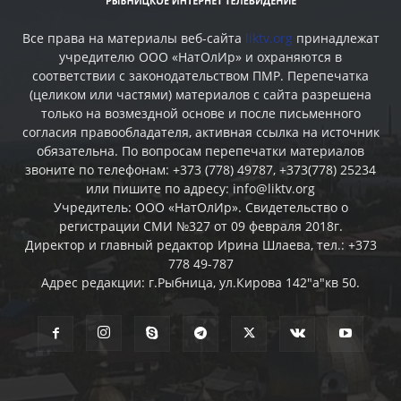
Все права на материалы веб-сайта
liktv.org
принадлежат
учредителю ООО «НатОлИр» и охраняются в
соответствии с законодательством ПМР. Перепечатка
(целиком или частями) материалов c сайта разрешена
только на возмездной основе и после письменного
согласия правообладателя, активная ссылка на источник
обязательна. По вопросам перепечатки материалов
звоните по телефонам: +373 (778) 49787, +373(778) 25234
или пишите по адресу: info@liktv.org
Учредитель: ООО «НатОлИр». Свидетельство о
регистрации СМИ №327 от 09 февраля 2018г.
Директор и главный редактор Ирина Шлаева, тел.: +373
778 49-787
Адрес редакции: г.Рыбница, ул.Кирова 142"а"кв 50.