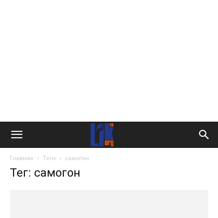
Главная
Теги
самогон
Тег: самогон