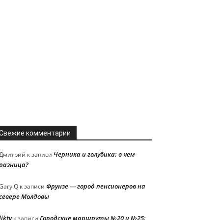
Свежие комментарии
Черника и голубика: в чем
Дмитрий
к записи
разница?
Фрунзе — город пенсионеров на
Gary Q
к записи
севере Молдовы
liktv
Городские маршруты №20 и №25:
к записи