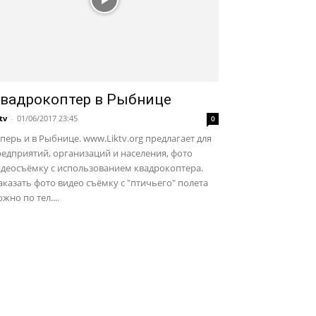
вадрокоптер в Рыбнице
ktv
-
01/06/2017 23:45
0
перь и в Рыбнице. www.Liktv.org предлагает для
едприятий, организаций и населения, фото
идеосъёмку с использованием квадрокоптера.
казать фото видео съёмку с "птичьего" полета
жно по тел....