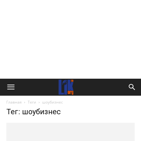
Главная
Теги
шоубизнес
Тег: шоубизнес