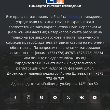
Все права на материалы веб-сайта
liktv.org
принадлежат
учредителю ООО «НатОлИр» и охраняются в
соответствии с законодательством ПМР. Перепечатка
(целиком или частями) материалов c сайта разрешена
только на возмездной основе и после письменного
согласия правообладателя, активная ссылка на источник
обязательна. По вопросам перепечатки материалов
звоните по телефонам: +373 (778) 49787, +373(778) 25234
или пишите по адресу: info@liktv.org
Учредитель: ООО «НатОлИр». Свидетельство о
регистрации СМИ №327 от 09 февраля 2018г.
Директор и главный редактор Ирина Шлаева, тел.: +373
778 49-787
Адрес редакции: г.Рыбница, ул.Кирова 142"а"кв 50.