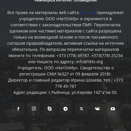
Все права на материалы веб-сайта
liktv.org
принадлежат
учредителю ООО «НатОлИр» и охраняются в
соответствии с законодательством ПМР. Перепечатка
(целиком или частями) материалов c сайта разрешена
только на возмездной основе и после письменного
согласия правообладателя, активная ссылка на источник
обязательна. По вопросам перепечатки материалов
звоните по телефонам: +373 (778) 49787, +373(778) 25234
или пишите по адресу: info@liktv.org
Учредитель: ООО «НатОлИр». Свидетельство о
регистрации СМИ №327 от 09 февраля 2018г.
Директор и главный редактор Ирина Шлаева, тел.: +373
778 49-787
Адрес редакции: г.Рыбница, ул.Кирова 142"а"кв 50.