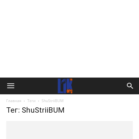
Главная
Теги
ShuStriiBUM
Тег: ShuStriiBUM