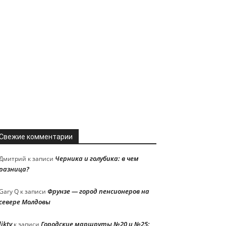
Свежие комментарии
Черника и голубика: в чем
Дмитрий
к записи
разница?
Фрунзе — город пенсионеров на
Gary Q
к записи
севере Молдовы
liktv
Городские маршруты №20 и №25:
к записи