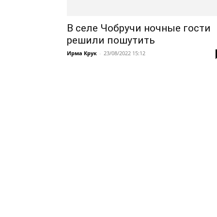
В селе Чобручи ночные гости
решили пошутить
Ирма Крук
-
23/08/2022 15:12