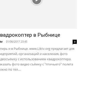
вадрокоптер в Рыбнице
ktv
-
01/06/2017 23:45
0
перь и в Рыбнице. www.Liktv.org предлагает для
едприятий, организаций и населения, фото
идеосъёмку с использованием квадрокоптера.
казать фото видео съёмку с "птичьего" полета
жно по тел....