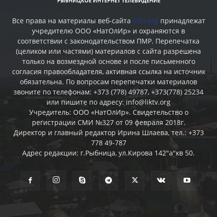
Все права на материалы веб-сайта
liktv.org
принадлежат
учредителю ООО «НатОлИр» и охраняются в
соответствии с законодательством ПМР. Перепечатка
(целиком или частями) материалов c сайта разрешена
только на возмездной основе и после письменного
согласия правообладателя, активная ссылка на источник
обязательна. По вопросам перепечатки материалов
звоните по телефонам: +373 (778) 49787, +373(778) 25234
или пишите по адресу: info@liktv.org
Учредитель: ООО «НатОлИр». Свидетельство о
регистрации СМИ №327 от 09 февраля 2018г.
Директор и главный редактор Ирина Шлаева, тел.: +373
778 49-787
Адрес редакции: г.Рыбница, ул.Кирова 142"а"кв 50.