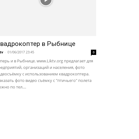
вадрокоптер в Рыбнице
ktv
-
01/06/2017 23:45
0
перь и в Рыбнице. www.Liktv.org предлагает для
едприятий, организаций и населения, фото
идеосъёмку с использованием квадрокоптера.
казать фото видео съёмку с "птичьего" полета
жно по тел....