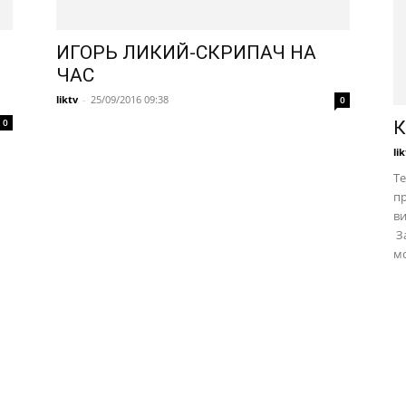
ИГОРЬ ЛИКИЙ-СКРИПАЧ НА
ЧАС
liktv
-
25/09/2016 09:38
0
0
К
li
Те
пр
в
За
мо