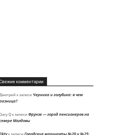
Свежие комментарии
Черника и голубика: в чем
Дмитрий
к записи
разница?
Фрунзе — город пенсионеров на
Gary Q
к записи
севере Молдовы
liktv
Городские маршруты №20 и №25:
к записи