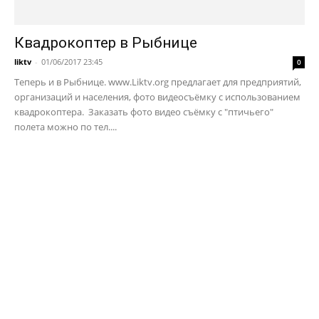
Квадрокоптер в Рыбнице
liktv
-
01/06/2017 23:45
0
Теперь и в Рыбнице. www.Liktv.org предлагает для предприятий,
организаций и населения, фото видеосъёмку с использованием
квадрокоптера. Заказать фото видео съёмку с "птичьего"
полета можно по тел....