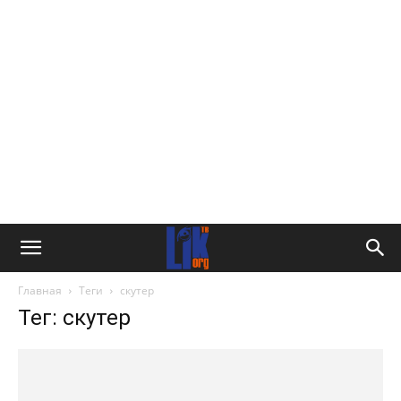
Главная
Теги
скутер
Тег: скутер