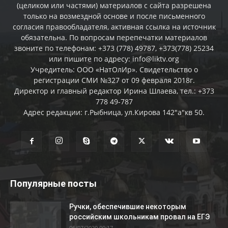
(целиком или частями) материалов c сайта разрешена
только на возмездной основе и после письменного
согласия правообладателя, активная ссылка на источник
обязательна. По вопросам перепечатки материалов
звоните по телефонам: +373 (778) 49787, +373(778) 25234
или пишите по адресу: info@liktv.org
Учредитель: ООО «НатОлИр». Свидетельство о
регистрации СМИ №327 от 09 февраля 2018г.
Директор и главный редактор Ирина Шлаева, тел.: +373
778 49-787
Адрес редакции: г.Рыбница, ул.Кирова 142"а"кв 50.
Популярные посты
Ручки, обеспечившие некоторым
российским школьникам провал на ЕГЭ
06/07/2020 09:17