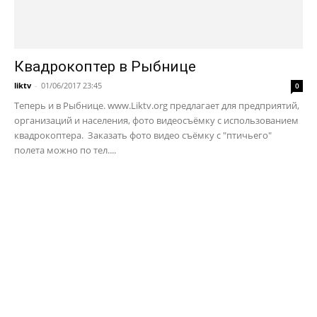
Квадрокоптер в Рыбнице
liktv
-
01/06/2017 23:45
0
Теперь и в Рыбнице. www.Liktv.org предлагает для предприятий,
организаций и населения, фото видеосъёмку с использованием
квадрокоптера. Заказать фото видео съёмку с "птичьего"
полета можно по тел....