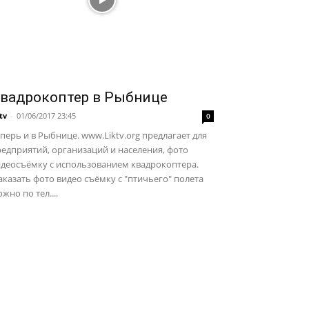
вадрокоптер в Рыбнице
ktv
-
01/06/2017 23:45
0
перь и в Рыбнице. www.Liktv.org предлагает для
едприятий, организаций и населения, фото
идеосъёмку с использованием квадрокоптера.
казать фото видео съёмку с "птичьего" полета
жно по тел....