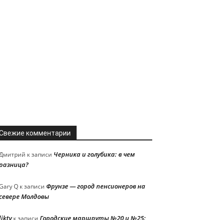
Свежие комментарии
Черника и голубика: в чем
Дмитрий
к записи
разница?
Фрунзе — город пенсионеров на
Gary Q
к записи
севере Молдовы
liktv
Городские маршруты №20 и №25:
к записи