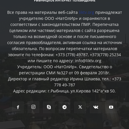
Все права на материалы веб-сайта
liktv.org
принадлежат
учредителю ООО «НатОлИр» и охраняются в
соответствии с законодательством ПМР. Перепечатка
(целиком или частями) материалов c сайта разрешена
только на возмездной основе и после письменного
согласия правообладателя, активная ссылка на источник
обязательна. По вопросам перепечатки материалов
звоните по телефонам: +373 (778) 49787, +373(778) 25234
или пишите по адресу: info@liktv.org
Учредитель: ООО «НатОлИр». Свидетельство о
регистрации СМИ №327 от 09 февраля 2018г.
Директор и главный редактор Ирина Шлаева, тел.: +373
778 49-787
Адрес редакции: г.Рыбница, ул.Кирова 142"а"кв 50.