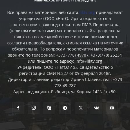
Все права на материалы веб-сайта
liktv.org
принадлежат
учредителю ООО «НатОлИр» и охраняются в
соответствии с законодательством ПМР. Перепечатка
(целиком или частями) материалов c сайта разрешена
только на возмездной основе и после письменного
согласия правообладателя, активная ссылка на источник
обязательна. По вопросам перепечатки материалов
звоните по телефонам: +373 (778) 49787, +373(778) 25234
или пишите по адресу: info@liktv.org
Учредитель: ООО «НатОлИр». Свидетельство о
регистрации СМИ №327 от 09 февраля 2018г.
Директор и главный редактор Ирина Шлаева, тел.: +373
778 49-787
Адрес редакции: г.Рыбница, ул.Кирова 142"а"кв 50.