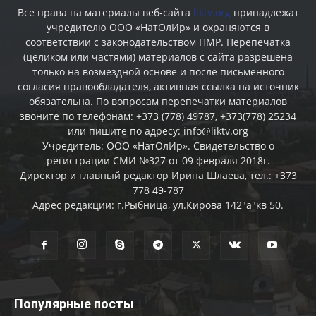
Все права на материалы веб-сайта
liktv.org
принадлежат
учредителю ООО «НатОлИр» и охраняются в
соответствии с законодательством ПМР. Перепечатка
(целиком или частями) материалов c сайта разрешена
только на возмездной основе и после письменного
согласия правообладателя, активная ссылка на источник
обязательна. По вопросам перепечатки материалов
звоните по телефонам: +373 (778) 49787, +373(778) 25234
или пишите по адресу: info@liktv.org
Учредитель: ООО «НатОлИр». Свидетельство о
регистрации СМИ №327 от 09 февраля 2018г.
Директор и главный редактор Ирина Шлаева, тел.: +373
778 49-787
Адрес редакции: г.Рыбница, ул.Кирова 142"а"кв 50.
Популярные посты