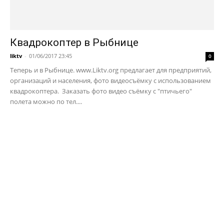
Квадрокоптер в Рыбнице
liktv
-
01/06/2017 23:45
0
Теперь и в Рыбнице. www.Liktv.org предлагает для предприятий,
организаций и населения, фото видеосъёмку с использованием
квадрокоптера. Заказать фото видео съёмку с "птичьего"
полета можно по тел....