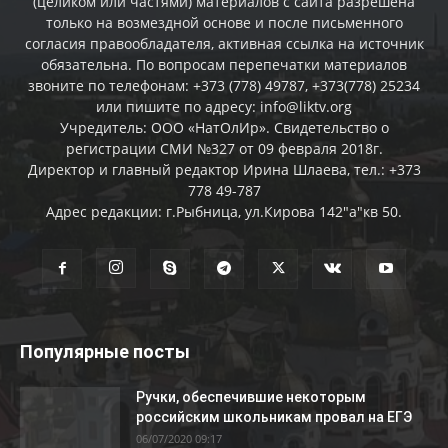
(целиком или частями) материалов c сайта разрешена
только на возмездной основе и после письменного
согласия правообладателя, активная ссылка на источник
обязательна. По вопросам перепечатки материалов
звоните по телефонам: +373 (778) 49787, +373(778) 25234
или пишите по адресу: info@liktv.org
Учредитель: ООО «НатОлИр». Свидетельство о
регистрации СМИ №327 от 09 февраля 2018г.
Директор и главный редактор Ирина Шлаева, тел.: +373
778 49-787
Адрес редакции: г.Рыбница, ул.Кирова 142"а"кв 50.
Популярные посты
Ручки, обеспечившие некоторым
российским школьникам провал на ЕГЭ
06/07/2020 09:17