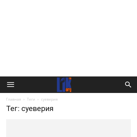
Главная
Теги
суеверия
Тег: суеверия