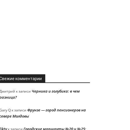
Свежие комментарии
Черника и голубика: в чем
Дмитрий
к записи
разница?
Фрунзе — город пенсионеров на
Gary Q
к записи
севере Молдовы
liktv
Городские маршруты №20 и №25:
к записи