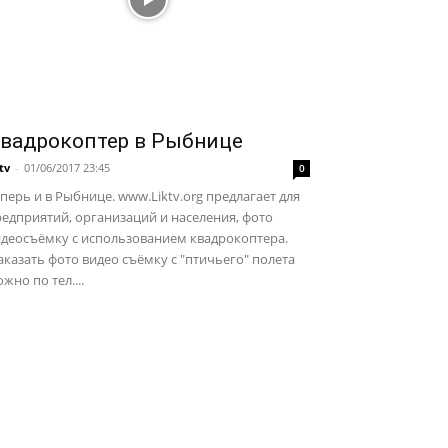
вадрокоптер в Рыбнице
ktv
-
01/06/2017 23:45
0
перь и в Рыбнице. www.Liktv.org предлагает для
едприятий, организаций и населения, фото
идеосъёмку с использованием квадрокоптера.
казать фото видео съёмку с "птичьего" полета
жно по тел....