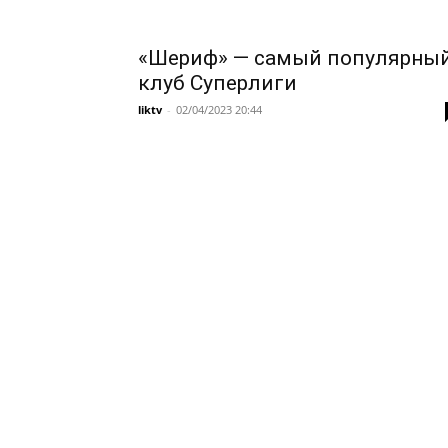
«Шериф» — самый популярны
клуб Суперлиги
liktv
-
02/04/2023 20:44