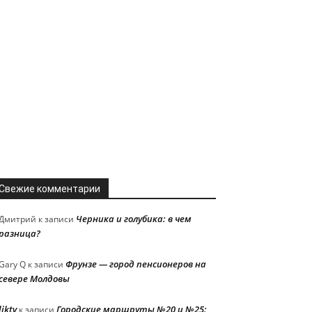
Свежие комментарии
Черника и голубика: в чем
Дмитрий
к записи
разница?
Фрунзе — город пенсионеров на
Gary Q
к записи
севере Молдовы
liktv
Городские маршруты №20 и №25:
к записи