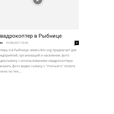
вадрокоптер в Рыбнице
ktv
-
01/06/2017 23:45
0
перь и в Рыбнице. www.Liktv.org предлагает для
едприятий, организаций и населения, фото
идеосъёмку с использованием квадрокоптера.
казать фото видео съёмку с "птичьего" полета
жно по тел....