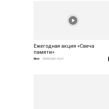
Ежегодная акция «Свеча
памяти»
liktv
-
09/05/2021 02:01