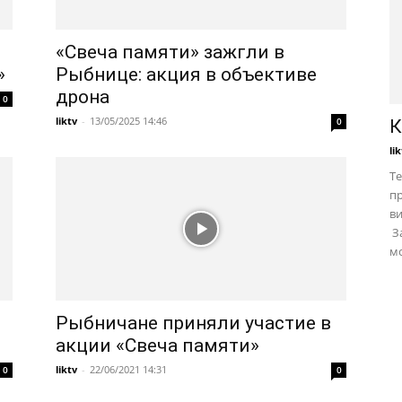
«Свеча памяти» зажгли в
»
Рыбнице: акция в объективе
дрона
0
liktv
-
13/05/2025 14:46
0
К
li
Те
пр
в
За
мо
Рыбничане приняли участие в
акции «Свеча памяти»
liktv
-
22/06/2021 14:31
0
0