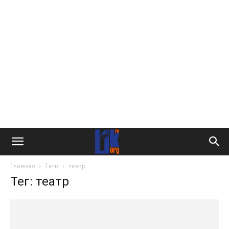
Главная
Теги
театр
Тег: театр