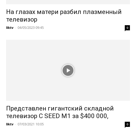
На глазах матери разбил плазменный
телевизор
liktv
-
04/05/2023 09:45
0
Представлен гигантский складной
телевизор C SEED M1 за $400 000,
liktv
-
07/03/2021 10:05
0